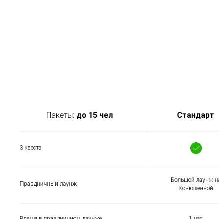
Пакеты:
до 15 чел
Стандарт
3 квеста
Большой лаунж н
Праздничный лаунж
Конюшенной
Время в праздничном лаунже
1 час