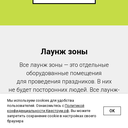
Лаунж зоны
Все лаунж зоны — это отдельные
оборудованные помещения
для проведения праздников. В них
не будет посторонних людей. Все лаунж-
зоны всегда празднично украшены.
Мы используем cookies для удобства
На протяжении всего праздника Вам
пользователей. Ознакомьтесь с
Политикой
OK
конфиденциальности Квеструм.рф
. Вы можете
будет помогать по всем вопросам
запретить сохранение cookie в настройках своего
браузера
менеджер на локации