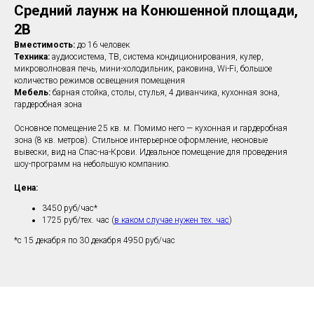
Средний лаунж на Конюшенной площади,
2В
Вместимость:
до 16 человек
Техника:
аудиосистема, ТВ, система кондиционирования, кулер,
микроволновая печь, мини-холодильник, раковина, Wi-Fi, большое
количество режимов освещения помещения
Мебель:
барная стойка, столы, стулья, 4 диванчика, кухонная зона,
гардеробная зона
Основное помещение 25 кв. м. Помимо него — кухонная и гардеробная
зона (8 кв. метров). Стильное интерьерное оформление, неоновые
вывески, вид на Спас-на-Крови. Идеальное помещение для проведения
шоу-программ на небольшую компанию.
Цена:
3450 руб/час*
1725 руб/тех. час (
в каком случае нужен тех. час
)
*с 15 декабря по 30 декабря 4950 руб/час