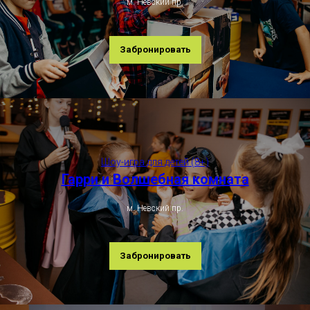
м. Невский пр.
Забронировать
Шоу-игра для детей (8+)
Гарри и Волшебная комната
м. Невский пр.
Забронировать