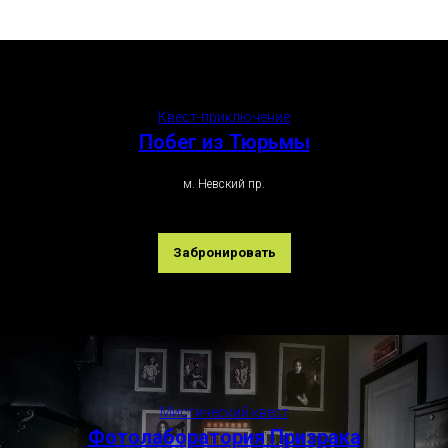
Квест-приключение
Побег из Тюрьмы
м. Невский пр.
Забронировать
Мистический квест
Фотолаборатория Призрака