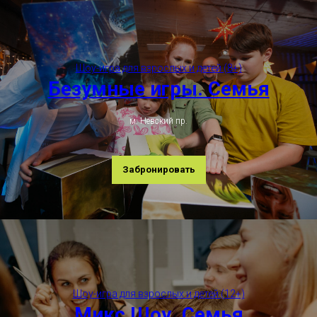
Шоу-игра для взрослых и детей (8+)
Безумные игры. Семья
м. Невский пр.
Забронировать
Шоу-игра для взрослых и детей (12+)
Микс Шоу. Семья