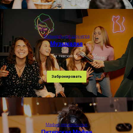
Музыкальная шоу-игра
Музыкалка
м. Невский пр.
Забронировать
Мафия для взрослых
Питерская Мафия