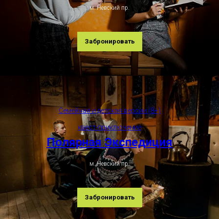
м. Невский пр.
Забронировать
Семейная и детская версии (8+)
квест-приключение
Полярная Экспедиция
м. Невский пр.
Забронировать