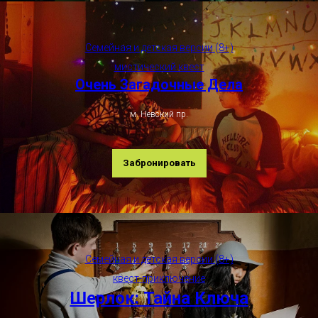
Семейная и детская версии (8+)
мистический квест
Очень Загадочные Дела
м. Невский пр.
Забронировать
Семейная и детская версии (8+)
квест-приключение
Шерлок: Тайна Ключа