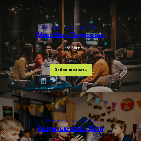
Квиз для подростков (12+)
Микс Шоу. Подростки
м. Невский пр.
Забронировать
Шоу-игра для детей (8+)
Безумные игры. Дети