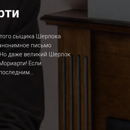
рти
итого сыщика Шерлока
л анонимное письмо
. Но даже великий Шерлок
 Мориарти! Если
а последним…