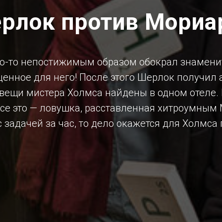
рлок против Мориа
кто-то непостижимым образом обокрал знамен
 ценное для него! После этого Шерлок получи
е вещи мистера Холмса найдены в одном отеле
все это — ловушка, расставленная хитроумным
с задачей за час, то дело окажется для Холмс