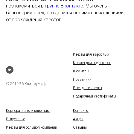
Шоу-игры
Праздники
© 2014-26 Квеструм.рф
Выездные квесты
Подарочные сертификаты
Корпоративным клиентам
Контакты
Выпускные
Акции
Квесты для большой компании
Отзывы
Квесты на девичник
Вакансии
Квесты на мальчишник
Правила бронирования услуг
Аренда игрового реквизита
Политика конфиденциальности
Персональные данные опубликованы на сайте при наличии
правовых оснований в соответствии с ч. 1 ст. 6 и ст. 10.1