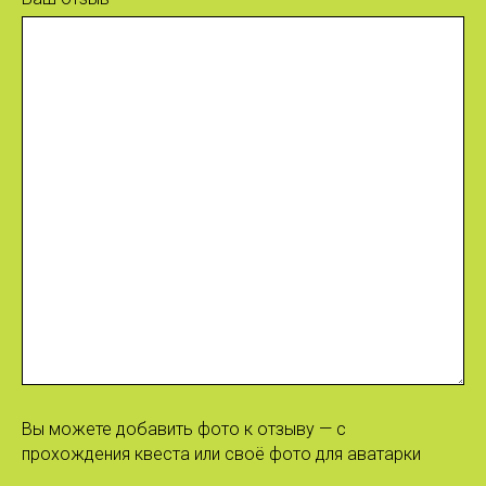
Вы можете добавить фото к отзыву — с
прохождения квеста или своё фото для аватарки
Я согласен (-на) с
Политикой конфиденциальности
и даю право на
обработку персональных данных
Отправить