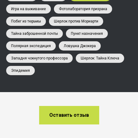
Игра на выживание
Фотолаборатория призрака
Побег из тюрьмы
Шерлок против Мориарти
Тайна заброшенной почты
Пункт назначения
Полярная экспедиция
Ловушка Джокера
Западня чокнутого профессора
Шерлок: Тайна Ключа
Эпидемия
Оставить отзыв