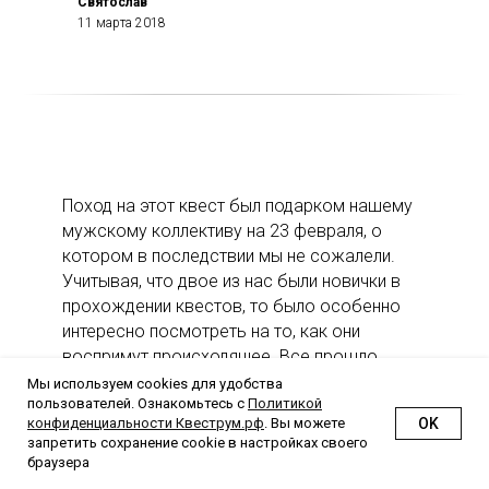
Святослав
11 марта 2018
Поход на этот квест был подарком нашему
мужскому коллективу на 23 февраля, о
котором в последствии мы не сожалели.
Учитывая, что двое из нас были новички в
прохождении квестов, то было особенно
интересно посмотреть на то, как они
воспримут происходящее. Все прошло
интересно и на одном дыхании - несколько
Мы используем cookies для удобства
пользователей. Ознакомьтесь с
Политикой
комнат для прохождения, довольно
OK
конфиденциальности Квеструм.рф
. Вы можете
интересный антураж и музыкальное
запретить сохранение cookie в настройках своего
сопровождение (в соответствии с
браузера
тематикой), не легкие загадки и вопросы.