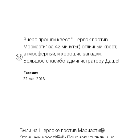
Вчера прошли квест "Шерлок против
Мориарти" за 42 минуты:) отличный квест,
атмосферный, и хорошие загадки.
Большое спасибо администратору Даше!
Евгения
22 мая 2018
Были на Шерлоке против Мариарти😃
Отличный квест!😃👍 Поначалу тупили и не