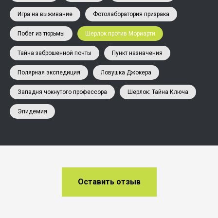
Игра на выживание
Фотолаборатория призрака
Побег из тюрьмы
Шерлок против Мориарти
Тайна заброшенной почты
Пункт назначения
Полярная экспедиция
Ловушка Джокера
Западня чокнутого профессора
Шерлок: Тайна Ключа
Эпидемия
Оставить отзыв