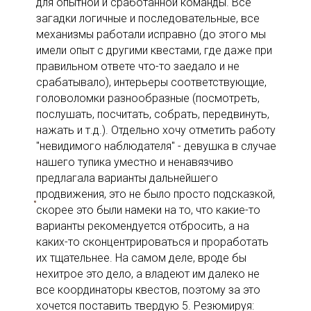
для опытной и сработанной команды. Все
загадки логичные и последовательные, все
механизмы работали исправно (до этого мы
имели опыт с другими квестами, где даже при
правильном ответе что-то заедало и не
срабатывало), интерьеры соответствующие,
головоломки разнообразные (посмотреть,
послушать, посчитать, собрать, передвинуть,
нажать и т.д.). Отдельно хочу отметить работу
"невидимого наблюдателя" - девушка в случае
нашего тупика уместно и ненавязчиво
предлагала варианты дальнейшего
продвижения, это не было просто подсказкой,
скорее это были намеки на то, что какие-то
варианты рекомендуется отбросить, а на
каких-то сконцентрироваться и проработать
их тщательнее. На самом деле, вроде бы
нехитрое это дело, а владеют им далеко не
все координаторы квестов, поэтому за это
хочется поставить твердую 5. Резюмируя: