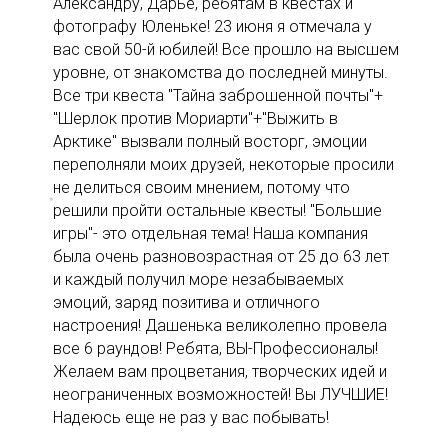
Александру, Дарье, ребятам в квестах и
фотографу Юленьке! 23 июня я отмечала у
вас свой 50-й юбилей! Все прошло на высшем
уровне, от знакомства до последней минуты.
Все три квеста "Тайна заброшенной почты"+
"Шерлок против Мориарти"+"Выжить в
Арктике" вызвали полный восторг, эмоции
переполняли моих друзей, некоторые просили
не делиться своим мнением, потому что
решили пройти остальные квесты! "Большие
игры"- это отдельная тема! Наша компания
была очень разновозрастная от 25 до 63 лет
и каждый получил море незабываемых
эмоций, заряд позитива и отличного
настроения! Дашенька великолепно провела
все 6 раундов! Ребята, ВЫ-Профессионалы!
Желаем вам процветания, творческих идей и
неограниченных возможностей! Вы ЛУЧШИЕ!
Надеюсь еще не раз у вас побывать!