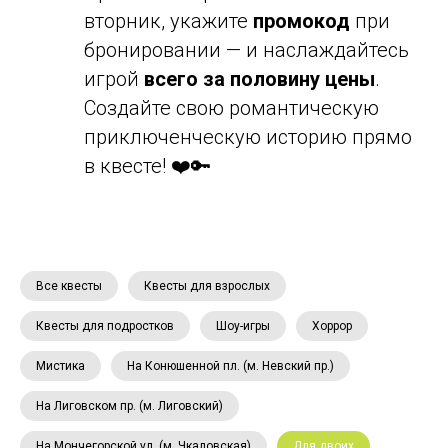
вторник, укажите
промокод
при
бронировании — и наслаждайтесь
игрой
всего за половину цены
.
Создайте свою романтическую
приключенческую историю прямо
в квесте! ❤️🔑
Все квесты
Квесты для взрослых
Квесты для подростков
Шоу-игры
Хоррор
Мистика
На Конюшенной пл. (м. Невский пр.)
На Лиговском пр. (м. Лиговский)
На Мончегорской ул. (м. Чкаловская)
Для двоих