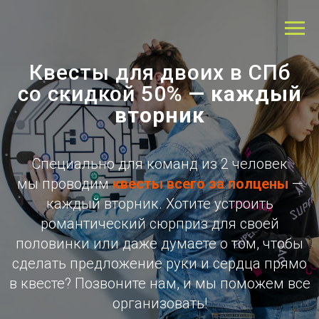
Квесты для двоих в СПб
со скидкой 50%
— каждый
вторник
Специально для команд из 2 человек
мы проводим
квесты всего за полцены
—
каждый вторник. Хотите устроить
романтический сюрприз для своей
половинки или даже думаете о том, чтобы
сделать предложение руки и сердца прямо
в квесте? Позвоните нам, и мы поможем все
организовать!